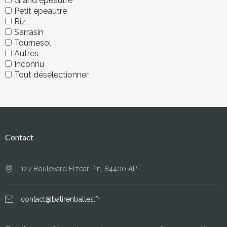
Grand épeautre
Petit épeautre
Riz
Sarrasin
Tournesol
Autres
Inconnu
Tout désélectionner
Contact
127 Boulevard Elzear Pin, 84400 APT
contact@batirenballes.fr