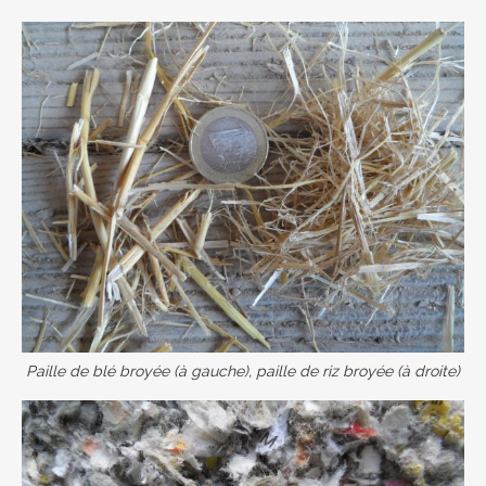
Paille de blé broyée (à gauche), paille de riz broyée (à droite)