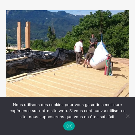
Nous utilisons des cookies pour vous garantir la meilleure
Déversement de balle en big bag dans un plancher bas d’une
expérience sur notre site web. Si vous continuez à utiliser ce
maison ossature bois (Hautes Alpes) - Entreprise Bonnefont
site, nous supposerons que vous en êtes satisfait.
OK