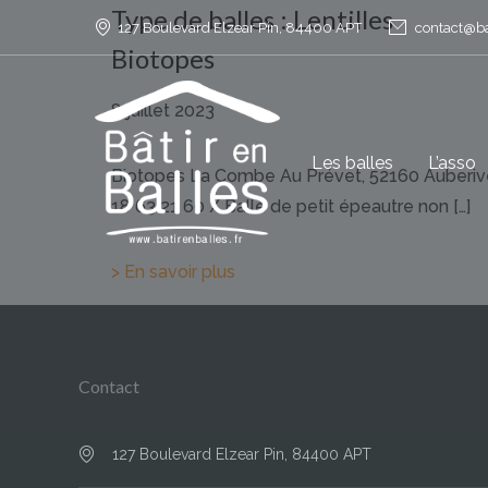
Type de balles :
Lentilles
127 Boulevard Elzear Pin, 84400 APT
contact@bat
Biotopes
8 juillet 2023
Les balles
L’asso
Biotopes La Combe Au Prévet, 52160 Auberive 
18 63 21 60 / Balle de petit épeautre non […]
> En savoir plus
Contact
127 Boulevard Elzear Pin, 84400 APT