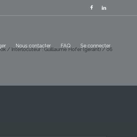
ger
Nous contacter
FAQ
Se connecter
 / Interlocuteur : Guillaume Hofer (gérant) / 06