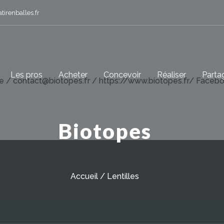
irenballes.fr
Les pros
Acheter
Concevoir
Réaliser
Parta
/ contact@biotopes.fr / https://www.biotopes.fr/ Facebook
Biotopes
Accueil
/
Lentilles