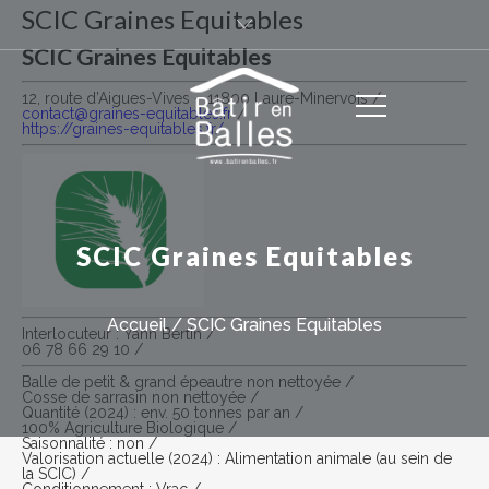
SCIC Graines Equitables
SCIC Graines Equitables
12, route d’Aigues-Vives – 11800 Laure-Minervois /
contact@graines-equitables.fr
/
https://graines-equitables.fr/
SCIC Graines Equitables
Accueil
/
SCIC Graines Equitables
Interlocuteur : Yann Bertin /
06 78 66 29 10 /
Balle de petit & grand épeautre non nettoyée /
Cosse de sarrasin non nettoyée /
Quantité (2024) : env. 50 tonnes par an /
100% Agriculture Biologique /
Saisonnalité : non /
Valorisation actuelle (2024) : Alimentation animale (au sein de
la SCIC) /