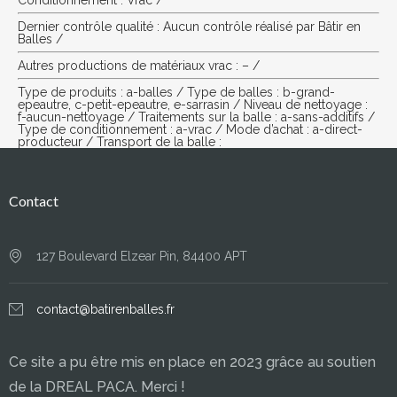
Conditionnement : Vrac /
Dernier contrôle qualité : Aucun contrôle réalisé par Bâtir en
Balles /
Autres productions de matériaux vrac : – /
Type de produits : a-balles / Type de balles : b-grand-
epeautre, c-petit-epeautre, e-sarrasin / Niveau de nettoyage :
f-aucun-nettoyage / Traitements sur la balle : a-sans-additifs /
Type de conditionnement : a-vrac / Mode d’achat : a-direct-
producteur / Transport de la balle :
Contact
127 Boulevard Elzear Pin, 84400 APT
contact@batirenballes.fr
Ce site a pu être mis en place en 2023 grâce au soutien
de la DREAL PACA. Merci !