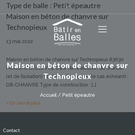
Type de balle :
Petit épeautre
Maison en béton de chanvre sur
Technopieux
13 mai 2022
Maison en béton de chanvre sur Technopieux 83630
Maison en béton de chanvre sur
MOISSAC BELLEVUE Date de réalisation du chantier
Technopieux
(et de l’isolation) : 11/2022 Entreprise (le cas échéant) :
DB-CHANVRE Type de construction : […]
Accueil
/
Petit épeautre
> En savoir plus
Contact